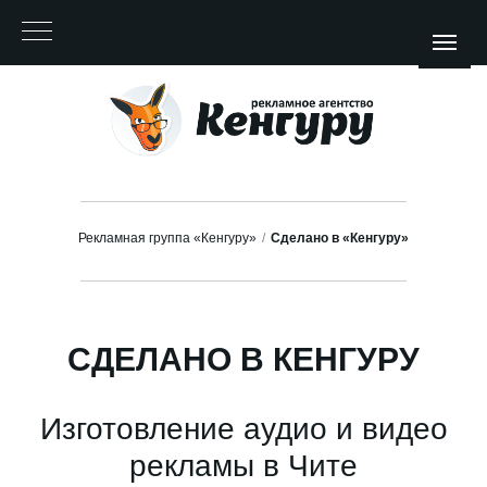
Рекламная группа «Кенгуру»
/
Сделано в «Кенгуру»
СДЕЛАНО В КЕНГУРУ
Чита, ул. Красноярская, 24а, офис
Изготовление аудио и видео
203
+7 (3022)
55-10-
ikenguru.ru
75
рекламы в Чите
ПОДПИСАТЬСЯ НА БЛОГ