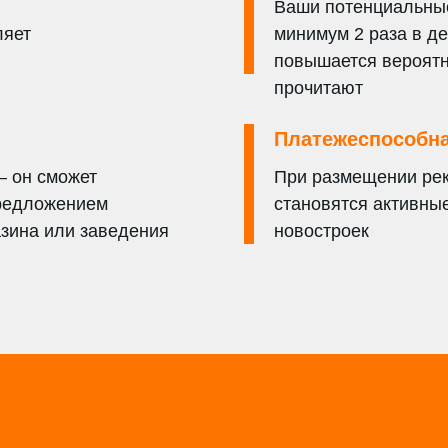
Ваши потенциальны
ляет
минимум 2 раза в де
повышается вероятн
прочитают
Платежеспособна
– он сможет
При размещении ре
предложением
становятся активны
азина или заведения
новостроек