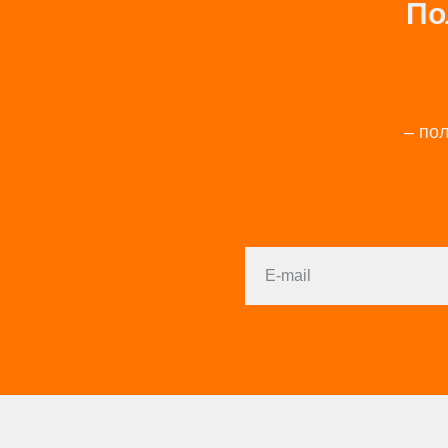
По
– по