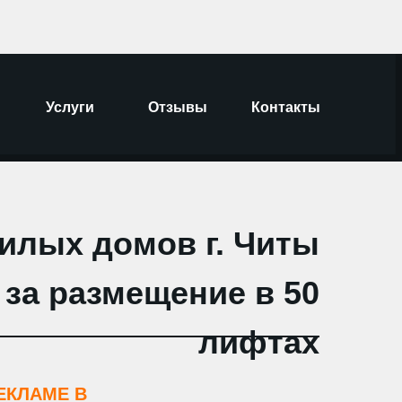
Услуги
Отзывы
Контакты
7 (3022) 55-10-75
г. Чита, ул. Красноярская 24А,
Услуги
Кейсы
Блог
Отзывы
Контакты
fo@ikenguru.ru
офис 203
илых домов г. Читы
ц за размещение в 50
лифтах
ЕКЛАМЕ В