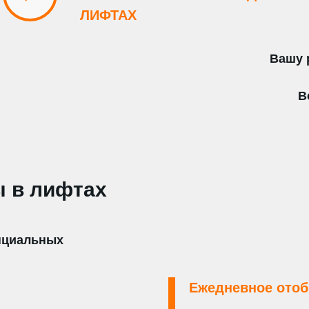
ЛИФТАХ
Вашу 
В
 в лифтах
енциальных
Ежедневное ото