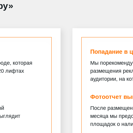
ру»
Попадание в 
оде, которая
Мы порекомендуе
20 лифтах
размещения рекл
аудитории, на к
Фотоотчет вы
ой
После размещени
выглядит
месяца мы предо
площадок о нали